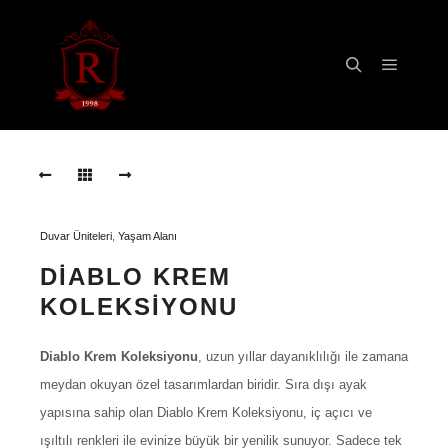
Ana m
Ara
Diablo
Krem
Koleksiyonu
Diablo
Krem
Duvar Üniteleri
,
Yaşam Alanı
Koleksiyonu
DIABLO KREM
Diablo
Krem
KOLEKSIYONU
Koleksiyonu
Diablo Krem Koleksiyonu
, uzun yıllar dayanıklılığı ile zamana
Diablo
Krem
meydan okuyan özel tasarımlardan biridir. Sıra dışı ayak
Koleksiyonu
yapısına sahip olan Diablo Krem Koleksiyonu, iç açıcı ve
Diablo
ışıltılı renkleri ile evinize büyük bir yenilik sunuyor. Sadece tek