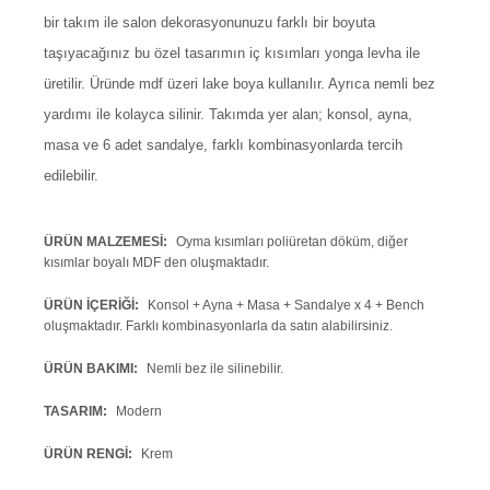
Krem
Koleksiyonu
bir takım ile salon dekorasyonunuzu farklı bir boyuta
taşıyacağınız bu özel tasarımın iç kısımları yonga levha ile
üretilir. Üründe mdf üzeri lake boya kullanılır. Ayrıca nemli bez
yardımı ile kolayca silinir. Takımda yer alan; konsol, ayna,
masa ve 6 adet sandalye, farklı kombinasyonlarda tercih
edilebilir.
ÜRÜN MALZEMESI
Oyma kısımları poliüretan döküm, diğer
kısımlar boyalı MDF den oluşmaktadır.
ÜRÜN İÇERIĞI
Konsol + Ayna + Masa + Sandalye x 4 + Bench
oluşmaktadır. Farklı kombinasyonlarla da satın alabilirsiniz.
ÜRÜN BAKIMI
Nemli bez ile silinebilir.
TASARIM
Modern
ÜRÜN RENGI
Krem